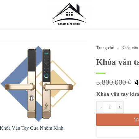
Trang chủ
»
Khóa vân 
Khóa vân t
G
5.800.000
₫
4
g
Khóa vân tay kit
l
5
Khóa vân tay Kitos AL
T