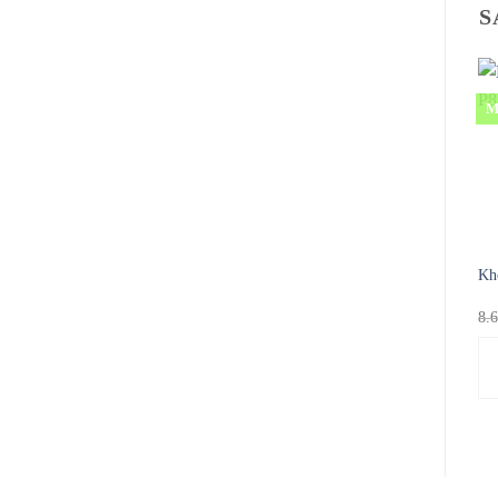
S
M
Kh
8.