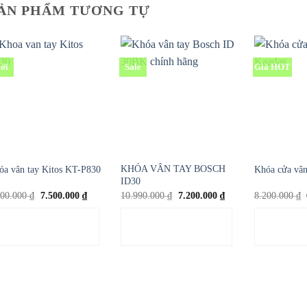
ẢN PHẨM TƯƠNG TỰ
ới
Sale
Giá HOT
KHÓA VÂN TAY BOSCH
óa vân tay Kitos KT-P830
Khóa cửa vân
ID30
Giá
Giá
Giá
Giá
600.000
₫
7.500.000
₫
10.990.000
₫
7.200.000
₫
8.200.000
₫
gốc
hiện
gốc
hiện
là:
tại
là:
tại
THÊM VÀO GIỎ
THÊM VÀO GIỎ
THÊM 
8.600.000 ₫.
là:
10.990.000 ₫.
là:
7.500.000 ₫.
7.200.000 ₫.
HÀNG
HÀNG
H