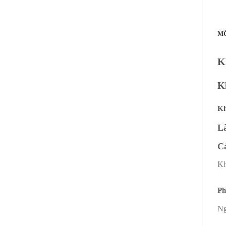
M
K
K
Kh
Là
Cá
Kh
Ph
Ng