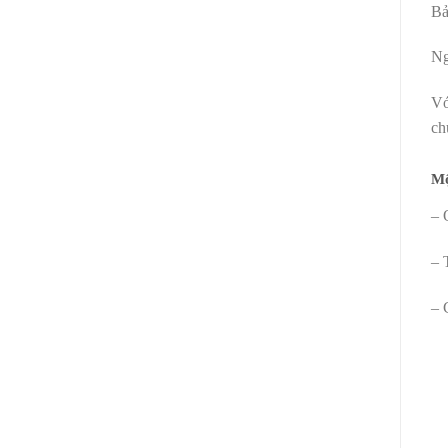
Bả
Ng
Vớ
ch
Mộ
– 
– 
– 