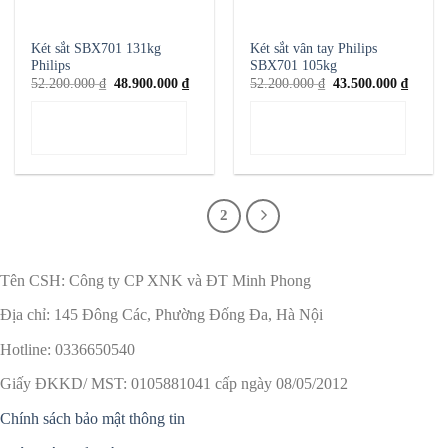
Két sắt SBX701 131kg
Két sắt vân tay Philips
Philips
SBX701 105kg
Giá
Giá
Giá
Giá
52.200.000
₫
48.900.000
₫
52.200.000
₫
43.500.000
₫
gốc
hiện
gốc
hiện
là:
tại
là:
tại
THÊM VÀO GIỎ
THÊM VÀO GIỎ
52.200.000 ₫.
là:
52.200.000 ₫.
là:
48.900.000 ₫.
43.500
HÀNG
HÀNG
1
2
Tên CSH: Công ty CP XNK và ĐT Minh Phong
Địa chỉ: 145 Đông Các, Phường Đống Đa, Hà Nội
Hotline: 0336650540
Giấy ĐKKD/ MST: 0105881041 cấp ngày 08/05/2012
Chính sách bảo mật thông tin