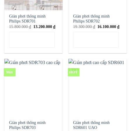
Giàn phơi thông minh
Giàn phơi thông minh
Philips SDR701
Philips SDR702
Giá
Giá
Giá
Giá
15.800.000
₫
13.200.000
₫
19.300.000
₫
16.100.000
₫
gốc
hiện
gốc
hiện
là:
tại
là:
tại
THÊM VÀO GIỎ
THÊM VÀO GIỎ
15.800.000 ₫.
là:
19.300.000 ₫.
là:
13.200.000 ₫.
16.100
HÀNG
HÀNG
Mới
HOT
Giàn phơi thông minh
Giàn phơi thông minh
Philips SDR703
SDR601 UAO