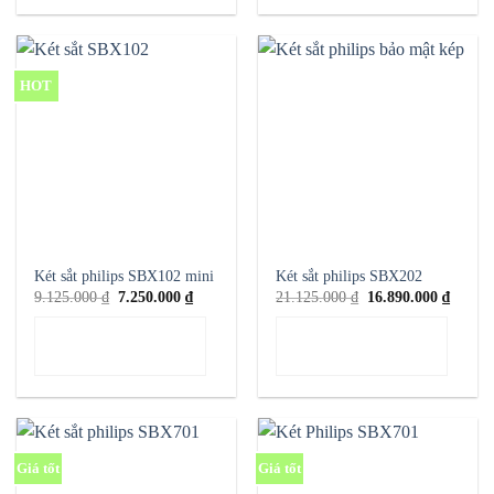
HOT
Két sắt philips SBX102 mini
Két sắt philips SBX202
Giá
Giá
Giá
Giá
9.125.000
₫
7.250.000
₫
21.125.000
₫
16.890.000
₫
gốc
hiện
gốc
hiện
là:
tại
là:
tại
THÊM VÀO GIỎ
THÊM VÀO GIỎ
9.125.000 ₫.
là:
21.125.000 ₫.
là:
7.250.000 ₫.
16.890
HÀNG
HÀNG
Giá tốt
Giá tốt