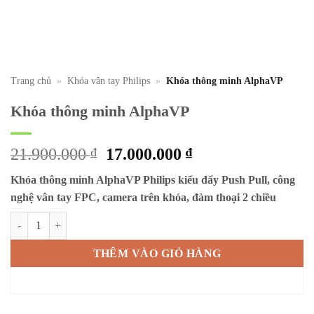
Trang chủ
»
Khóa vân tay Philips
»
Khóa thông minh AlphaVP
Khóa thông minh AlphaVP
Giá
Giá
21.900.000
₫
17.000.000
₫
gốc
hiện
Khóa thông minh AlphaVP
Philips kiểu đẩy Push Pull, công
là:
tại
nghệ vân tay FPC, camera trên khóa, đàm thoại 2 chiều
21.900.000 ₫.
là:
17.000.000 ₫.
Khóa thông minh AlphaVP số lượng
THÊM VÀO GIỎ HÀNG
MUA NGAY