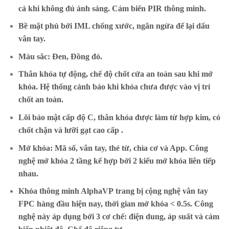
cả khi không đủ ánh sáng. Cảm biến PIR thông minh.
Bề mặt phủ bởi IML chống xước, ngăn ngừa để lại dấu
vân tay.
Màu sắc: Đen, Đồng đỏ.
Thân khóa tự động, chế độ chốt cửa an toàn sau khi mở
khóa. Hệ thống cảnh báo khi khóa chưa được vào vị trí
chốt an toàn.
Lõi bảo mật cấp độ C, thân khóa được làm từ hợp kim, có
chốt chặn và lưỡi gạt cao cấp .
Mở khóa: Mã số, vân tay, thẻ từ, chìa cơ và App. Công
nghệ mở khóa 2 tầng kể hợp bởi 2 kiểu mở khóa liên tiếp
nhau.
Khóa thông minh AlphaVP
trang bị cộng nghệ vân tay
FPC hàng đầu hiện nay, thời gian mở khóa < 0.5s. Công
nghệ này áp dụng bởi 3 cơ chế: điện dung, áp suất và cảm