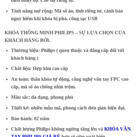
biến nhiệt độ. Chế độ riêng tư.
Tính năng mở rộng: Mã số ảo, tính riêng tư, cảnh báo
nguy hiểm khi khóa bị phá, cổng sạc USB
KHÓA THÔNG MINH PHILIPS – SỰ LỰA CHỌN CỦA
KHÁCH HÀNG BỞI.
Thương hiệu: Philips ( quen thuộc và đẳng cấp đối với
khách hàng )
Chất liệu: Hợp kim cao cấp
An toàn: thân khóa tự động, công nghệ vân tay FPC cao
cấp, mã số ảo chống nhìn trộm.
Mầu sắc: đa dạng, phong phú
Thiết kế: nhiều mẫu mã, phong cách đơn giản hiện đại.
Bảo hành: 02 năm
Chất lượng Philips không ngừng tăng lên và
KHÓA VÂN
TAY PHILIPS GIÁ RẺ
hơn sẽ sớm xuất hiện