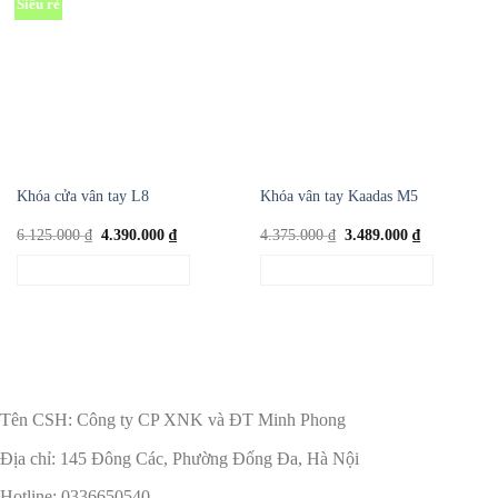
Siêu rẻ
Khóa cửa vân tay L8
Khóa vân tay Kaadas M5
Giá
Giá
Giá
Giá
6.125.000
₫
4.390.000
₫
4.375.000
₫
3.489.000
₫
gốc
hiện
gốc
hiện
là:
tại
là:
tại
THÊM VÀO GIỎ HÀNG
THÊM VÀO GIỎ HÀNG
6.125.000 ₫.
là:
4.375.000 ₫.
là:
4.390.000 ₫.
3.489.000 ₫
Tên CSH: Công ty CP XNK và ĐT Minh Phong
Địa chỉ: 145 Đông Các, Phường Đống Đa, Hà Nội
Hotline: 0336650540