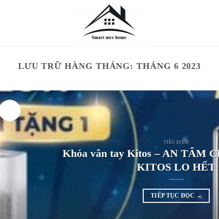
LƯU TRỮ HÀNG THÁNG:
THÁNG 6 2023
25
Th12
TIÊU ĐIỂM
Khóa vân tay Kitos – AN TÂM 
KITOS LO HẾT
TIẾP TỤC ĐỌC
→