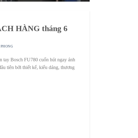
CH HÀNG tháng 6
 PHONG
n tay Bosch FU780 cuốn hút ngay ánh
đâu tiên bởi thiết kế, kiểu dáng, thương
TIẾP TỤC ĐỌC
→