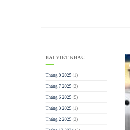
Bỏ
qua
nội
dung
BÀI VIẾT KHÁC
Tháng 8 2025
(1)
Tháng 7 2025
(3)
TIÊU ĐIỂM
 KIẾN TRÚC 2022-2023
Tháng 6 2025
(5)
2022-2023 – chứng nhận cao quý cho người làm [...]
Tháng 3 2025
(1)
TIẾP TỤC ĐỌC
→
Tháng 2 2025
(3)