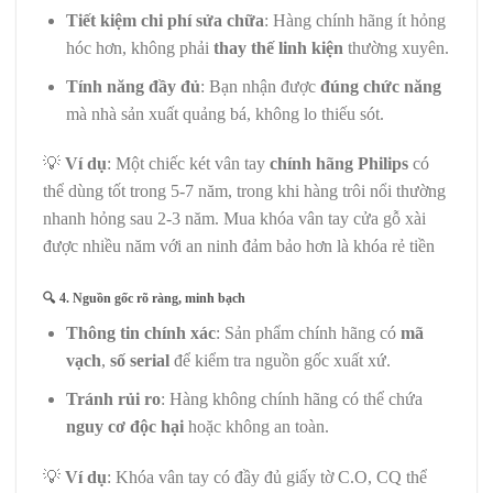
Tiết kiệm chi phí sửa chữa
: Hàng chính hãng ít hỏng
hóc hơn, không phải
thay thế linh kiện
thường xuyên.
Tính năng đầy đủ
: Bạn nhận được
đúng chức năng
mà nhà sản xuất quảng bá, không lo thiếu sót.
💡
Ví dụ
: Một chiếc két vân tay
chính hãng Philips
có
thể dùng tốt trong 5-7 năm, trong khi hàng trôi nổi thường
nhanh hỏng sau 2-3 năm. Mua khóa vân tay cửa gỗ xài
được nhiều năm với an ninh đảm bảo hơn là khóa rẻ tiền
🔍
4. Nguồn gốc rõ ràng, minh bạch
Thông tin chính xác
: Sản phẩm chính hãng có
mã
vạch
,
số serial
để kiểm tra nguồn gốc xuất xứ.
Tránh rủi ro
: Hàng không chính hãng có thể chứa
nguy cơ độc hại
hoặc không an toàn.
💡
Ví dụ
: Khóa vân tay có đầy đủ giấy tờ C.O, CQ thể