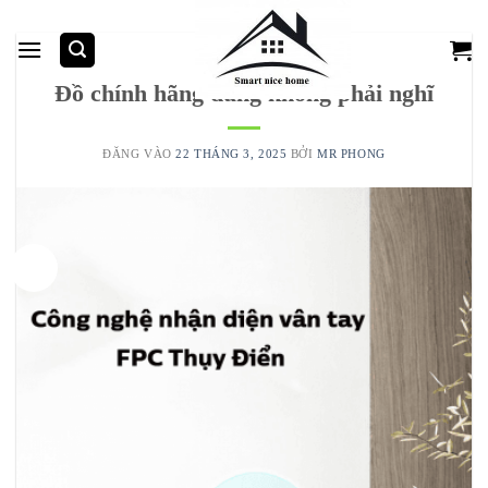
Bỏ
qua
nội
TIÊU ĐIỂM
Đồ chính hãng dùng không phải nghĩ
dung
ĐĂNG VÀO
22 THÁNG 3, 2025
BỞI
MR PHONG
22
Th3