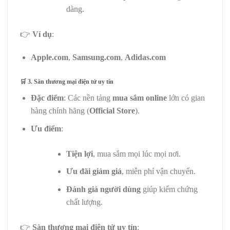
dàng.
👉
Ví dụ
:
Apple.com
,
Samsung.com
,
Adidas.com
🛒 3. Sàn thương mại điện tử uy tín
Đặc điểm
: Các nền tảng
mua sắm online
lớn có gian
hàng chính hãng (
Official Store
).
Ưu điểm
:
Tiện lợi
, mua sắm mọi lúc mọi nơi.
Ưu đãi giảm giá
, miễn phí vận chuyển.
Đánh giá người dùng
giúp kiểm chứng
chất lượng.
👉
Sàn thương mại điện tử uy tín
: