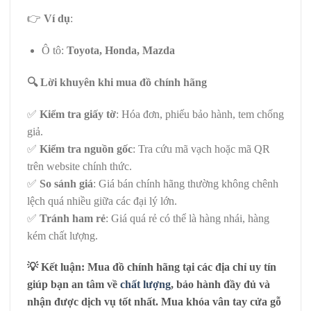
👉
Ví dụ
:
Ô tô:
Toyota, Honda, Mazda
🔍
Lời khuyên khi mua đồ chính hãng
✅
Kiểm tra giấy tờ
: Hóa đơn, phiếu bảo hành, tem chống
giả.
✅
Kiểm tra nguồn gốc
: Tra cứu mã vạch hoặc mã QR
trên website chính thức.
✅
So sánh giá
: Giá bán chính hãng thường không chênh
lệch quá nhiều giữa các đại lý lớn.
✅
Tránh ham rẻ
: Giá quá rẻ có thể là hàng nhái, hàng
kém chất lượng.
💡
Kết luận
: Mua
đồ chính hãng
tại các địa chỉ uy tín
giúp bạn
an tâm về
chất lượng
,
bảo hành đầy đủ
và
nhận được
dịch vụ tốt nhất
. Mua khóa vân tay cửa gỗ