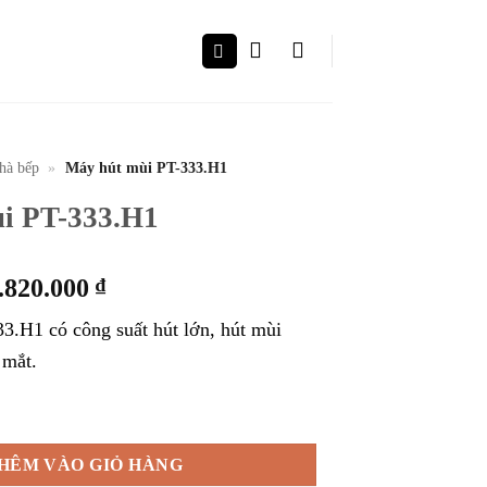
nhà bếp
»
Máy hút mùi PT-333.H1
i PT-333.H1
iá
Giá
.820.000
₫
ốc
hiện
3.H1 có công suất hút lớn, hút mùi
à:
tại
 mắt.
.250.000 ₫.
là:
2.820.000 ₫.
1 số lượng
HÊM VÀO GIỎ HÀNG