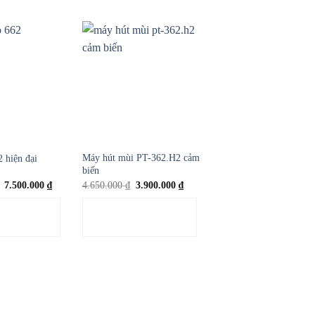
Máy hút mùi PT-362.H2 cảm
Máy hút mùi chữ T Mo
 hiện đại
biến
PT-368.H3
Giá
Giá
Giá
Giá
7.500.000
₫
4.650.000
₫
3.900.000
₫
11.850.000
₫
gốc
hiện
gốc
hiện
là:
tại
là:
tại
VÀO GIỎ
THÊM VÀO GIỎ
THÊM VÀO GIỎ
16.320.000 ₫.
là:
4.650.000 ₫.
là:
7.500.000 ₫.
3.900.000 ₫.
ÀNG
HÀNG
HÀNG