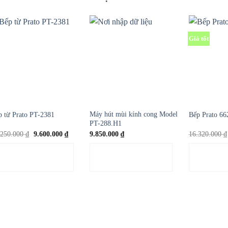
Giá tốt
Máy hút mùi kính cong Model
p từ Prato PT-2381
Bếp Prato 662
PT-288.H1
Giá
Giá
.250.000
₫
9.600.000
₫
9.850.000
₫
16.320.000
₫
gốc
hiện
là:
tại
THÊM VÀO GIỎ
THÊM VÀO GIỎ
THÊM 
16.250.000 ₫.
là:
9.600.000 ₫.
HÀNG
HÀNG
H