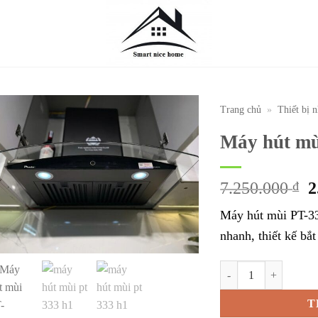
Trang chủ
»
Thiết bị 
Máy hút mù
G
7.250.000
₫
2
g
Máy hút mùi PT-33
l
nhanh, thiết kế bắt
7
Máy hút mùi PT-333.H
T