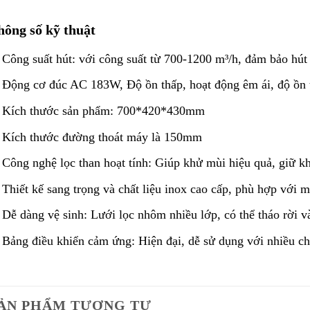
hông số kỹ thuật
Công suất hút: với công suất từ 700-1200 m³/h, đảm bảo hú
Động cơ đúc AC 183W, Độ ồn thấp, hoạt động êm ái, độ ồn 
Kích thước sản phẩm: 700*420*430mm
Kích thước đường thoát máy là 150mm
Công nghệ lọc than hoạt tính: Giúp khử mùi hiệu quả, giữ kh
Thiết kế sang trọng và chất liệu inox cao cấp, phù hợp với m
Dễ dàng vệ sinh: Lưới lọc nhôm nhiều lớp, có thể tháo rời v
Bảng điều khiển cảm ứng: Hiện đại, dễ sử dụng với nhiều chế
ẢN PHẨM TƯƠNG TỰ